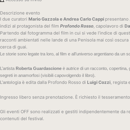
Descrizione evento
I due curatori
Mario Gazzola e Andrea Carlo Cappi
presentano
indizi al protagonista del film
Profondo
Rosso
, capolavoro di
Da
Partendo dal fotogramma del film in cui si vede l’indice di ques
racconti ambientati nelle lande di una Penisola mai così oscura e i
cerca di guai.
Le storie sono legate tra loro, al film e all’universo argentiano da un 
L’artista
Roberta Guardascione
è autrice di un racconto, copertina, g
segreti in anamorfosi (visibili capovolgendo il libro).
logia è edita dalla Profondo Rosso di
Luigi Cozzi
, regista
L’anto
Ingresso libero senza prenotazione. È richiesto il tesseramento
Gli eventi OFF sono realizzati e gestiti indipendentemente da rea
contenuti del festival.