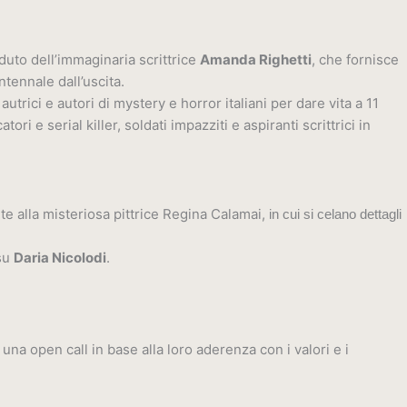
erduto dell’immaginaria scrittrice
Amanda Righetti
, che fornisce
tennale dall’uscita.
trici e autori di mystery e horror italiani per dare vita a 11
i e serial killer, soldati impazziti e aspiranti scrittrici in
ite alla misteriosa pittrice Regina Calamai,
in cui si celano dettagli
 su
Daria Nicolodi
.
na open call in base alla loro aderenza con i valori e i