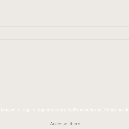
ntasmi di oggi e leggende nere dell’età moderna: il libro perdut
Accesso libero