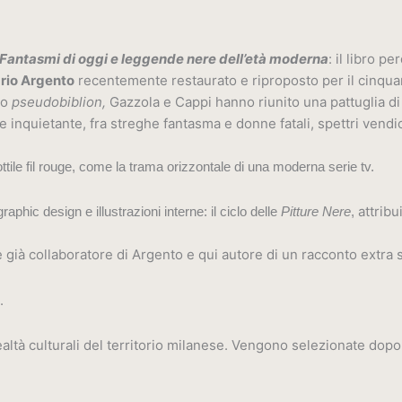
Fantasmi di oggi e leggende nere dell’età moderna
: il libro p
rio Argento
recentemente restaurato e riproposto per il cinquan
to
pseudobiblion,
Gazzola e Cappi hanno riunito una pattuglia di au
nquietante, fra streghe fantasma e donne fatali, spettri vendicator
sottile fil rouge, come la trama orizzontale di una moderna serie tv.
attribu
raphic design e illustrazioni interne: il ciclo delle
Pitture Nere
,
 e già collaboratore di Argento e qui autore di un racconto extra
.
ltà culturali del territorio milanese. Vengono selezionate dopo u