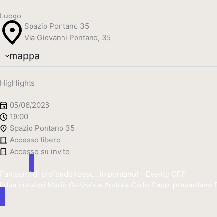
Luogo
Spazio Pontano 35
Via Giovanni Pontano, 35
mappa
Highlights
05/06/2026
19:00
Spazio Pontano 35
Accesso libero
Accesso su invito
Fantasmi di profondo rosso…in pontano! – Evento OFF
I due curatori Mario Gazzola e Andrea Carlo Cappi presentano Fa