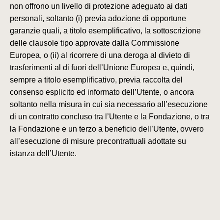
non offrono un livello di protezione adeguato ai dati
personali, soltanto
(i)
previa adozione di opportune
garanzie quali, a titolo esemplificativo, la sottoscrizione
delle clausole tipo approvate dalla Commissione
Europea, o
(ii)
al ricorrere di una deroga al divieto di
trasferimenti al di fuori dell’Unione Europea e, quindi,
sempre a titolo esemplificativo, previa raccolta del
consenso esplicito ed informato dell’Utente, o ancora
soltanto nella misura in cui sia necessario all’esecuzione
di un contratto concluso tra l’Utente e la Fondazione, o tra
la Fondazione e un terzo a beneficio dell’Utente, ovvero
all’esecuzione di misure precontrattuali adottate su
istanza dell’Utente.
6. Modalità del trattamento,
misure di sicurezza e periodo
di conservazione dei Dati
I Dati saranno trattati sia in forma cartacea sia con