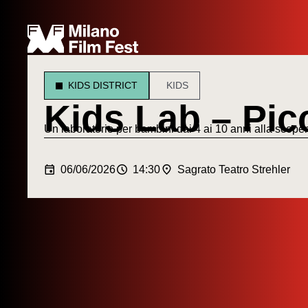
Vai
al
contenuto
KIDS DISTRICT
KIDS
Kids Lab – Pic
Un laboratorio per bambini dai 4 ai 10 anni alla scopert
06/06/2026
14:30
Sagrato Teatro Strehler