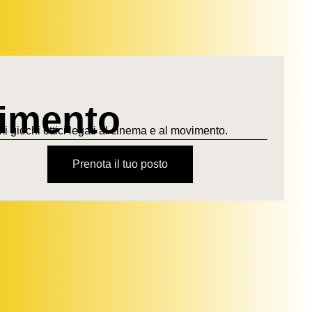
vimento
i giochi ottici legati al cinema e al movimento.
Prenota il tuo posto