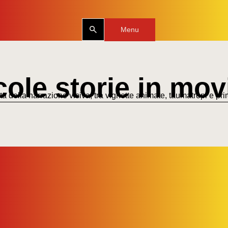
Menu
cole storie in mo
a della narrazione visiva, tra vignette animate, taumatropi e prim