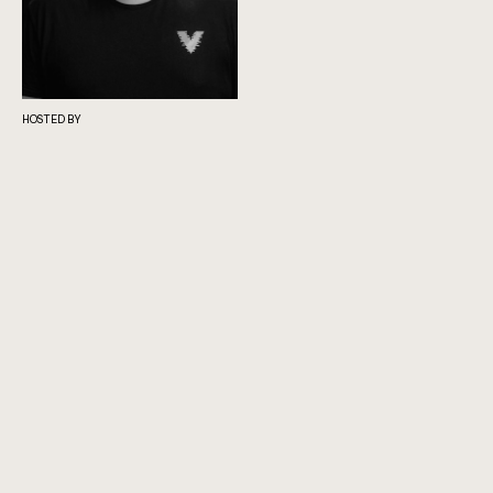
HOSTED BY
Simone La Rosa
Giornalista e autrice
HOSTED BY
HOSTED BY
Laura Bastianetto
“Risonanze”:
Accesso libero
making of di un
docufilm che ha
messo in musica i