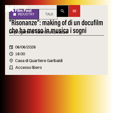
Vai
al
contenuto
INDUSTRY
TALK
“Risonanze”: making of di un docufilm
che ha messo in musica i sogni
Un progetto di Valentina Lavazza
06/06/2026
16:00
Casa di Quartiere Garibaldi
Accesso libero