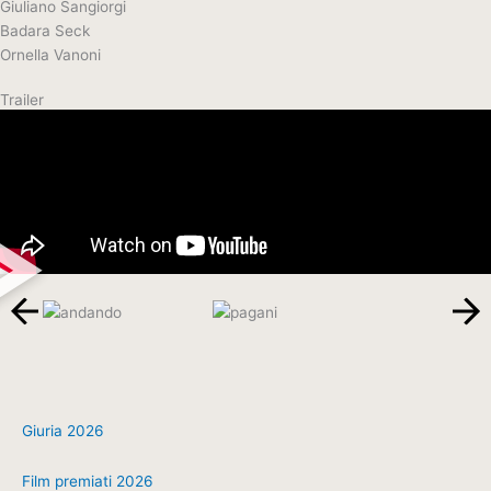
Giuliano Sangiorgi
Badara Seck
Ornella Vanoni
Trailer
Giuria 2026
Film premiati 2026