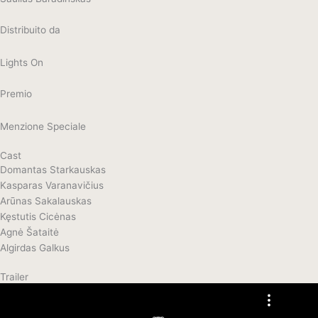
Distribuito da
Lights On
Premio
Menzione Speciale
Cast
Domantas Starkauskas
Kasparas Varanavičius
Arūnas Sakalauskas
Kęstutis Cicėnas
Agnė Šataitė
Algirdas Galkus
Trailer