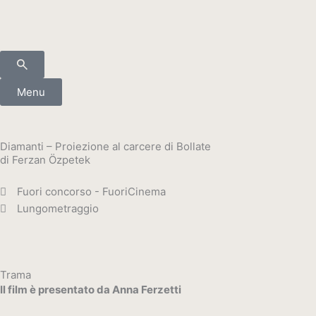
Vai
al
contenuto
Menu
Diamanti – Proiezione al carcere di Bollate
di Ferzan Özpetek
Fuori concorso - FuoriCinema
Lungometraggio
Trama
Il film è presentato da Anna Ferzetti