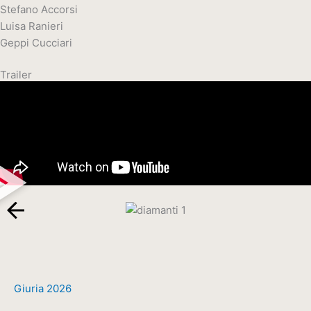
Stefano Accorsi
Luisa Ranieri
Geppi Cucciari
Trailer
Giuria 2026