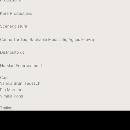
Produzione
Karé Productions
Sceneggiatura
Carine Tardieu, Raphaële Moussafir, Agnès Feuvre
Distribuito da
No.Mad Entertainment
Cast
Valeria Bruni Tedeschi
Pio Marmaï
Vimala Pons
Trailer