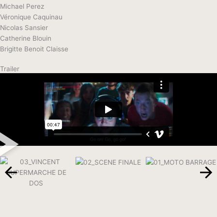
Michael Perez
Véronique Caquinau
Nicolas Sansier
Catherine Blouin
Brigitte Benoit Claisse
Trailer