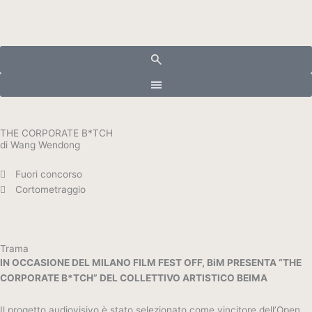
Vai
al
contenuto
THE CORPORATE B*TCH
di Wang Wendong
Fuori concorso
Cortometraggio
Trama
IN OCCASIONE DEL MILANO FILM FEST OFF, BiM PRESENTA “THE
CORPORATE B*TCH” DEL COLLETTIVO ARTISTICO BEIMA
Il progetto audiovisivo è stato selezionato come vincitore dell’Open