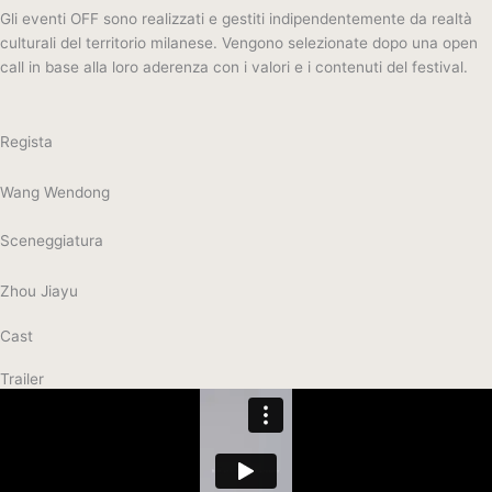
Gli eventi OFF sono realizzati e gestiti indipendentemente da realtà
culturali del territorio milanese. Vengono selezionate dopo una open
call in base alla loro aderenza con i valori e i contenuti del festival.
Regista
Wang Wendong
Sceneggiatura
Zhou Jiayu
Cast
Trailer