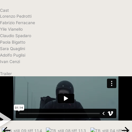
Cast
Lorenzo Pedrotti
Fabrizio Ferracane
Yile Vianello
Claudio Spadaro
Paola Bigatto
Sara Quaglini
Adolfo Puglisi
Ivan Cenzi
Trailer