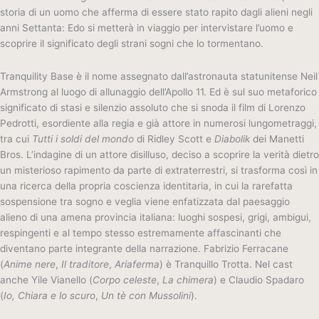
storia di un uomo che afferma di essere stato rapito dagli alieni negli
anni Settanta: Edo si metterà in viaggio per intervistare l’uomo e
scoprire il significato degli strani sogni che lo tormentano.
Tranquility Base è il nome assegnato dall’astronauta statunitense Neil
Armstrong al luogo di allunaggio dell’Apollo 11. Ed è sul suo metaforico
significato di stasi e silenzio assoluto che si snoda il film di Lorenzo
Pedrotti, esordiente alla regia e già attore in numerosi lungometraggi,
tra cui
Tutti i soldi del mondo
di Ridley Scott e
Diabolik
dei Manetti
Bros. L’indagine di un attore disilluso, deciso a scoprire la verità dietro
un misterioso rapimento da parte di extraterrestri, si trasforma così in
una ricerca della propria coscienza identitaria, in cui la rarefatta
sospensione tra sogno e veglia viene enfatizzata dal paesaggio
alieno di una amena provincia italiana: luoghi sospesi, grigi, ambigui,
respingenti e al tempo stesso estremamente affascinanti che
diventano parte integrante della narrazione. Fabrizio Ferracane
(
Anime nere
,
Il traditore
,
Ariaferma
) è Tranquillo Trotta. Nel cast
anche Yile Vianello (
Corpo celeste
,
La chimera
) e Claudio Spadaro
(
Io, Chiara e lo scuro
,
Un tè con Mussolini
).