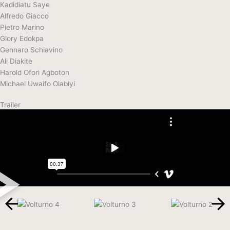
Kadidiatu Saye
Alfredo Giacco
Pietro Marino
Glory Edokpa
Gennaro Schiavino
Ali Diakite
Harold Ofori Agboton
Michael Uwaifo Olabiyi
Trailer