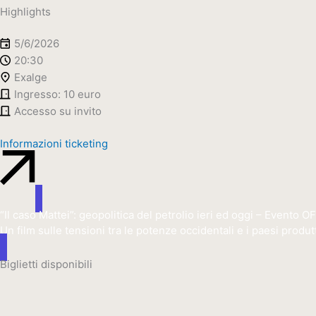
Highlights
5/6/2026
20:30
Exalge
Ingresso: 10 euro
Accesso su invito
Informazioni ticketing
“Il caso Mattei”: geopolitica del petrolio ieri ed oggi – Evento O
Un film sulle tensioni tra le potenze occidentali e i paesi produtt
Biglietti disponibili