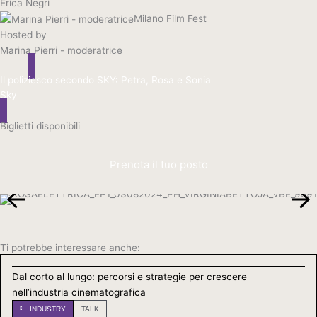
Erica Negri
Milano Film Fest
Hosted by
Marina Pierri - moderatrice
Il poliziesco secondo SKY: Petra, Rosa e Sonia
Sky
Biglietti disponibili
Prenota il tuo posto
Ti potrebbe interessare anche:
Dal corto al lungo: percorsi e strategie per crescere
nell’industria cinematografica
INDUSTRY
TALK