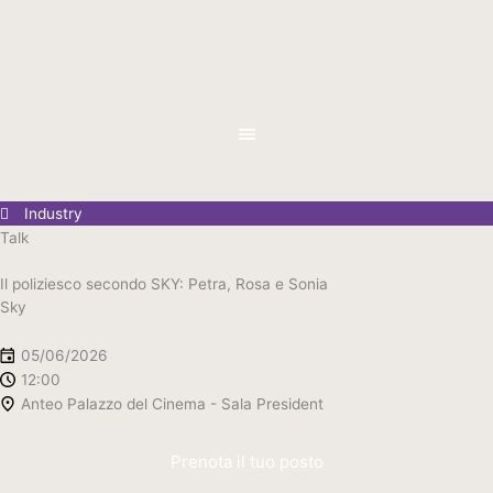
Vai
al
contenuto
Industry
Talk
Il poliziesco secondo SKY: Petra, Rosa e Sonia
Sky
05/06/2026
12:00
Anteo Palazzo del Cinema - Sala President
Prenota il tuo posto