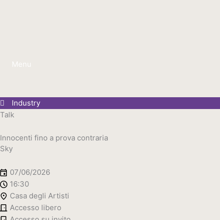
Vai
al
contenuto
Menu
Industry
Talk
Innocenti fino a prova contraria
Sky
07/06/2026
16:30
Casa degli Artisti
Accesso libero
Accesso su invito