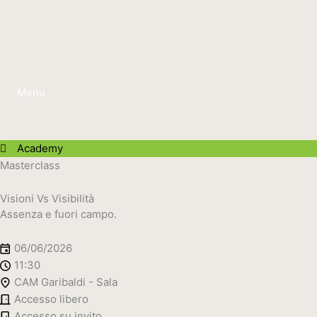
Vai
al
contenuto
Menu
Academy
Masterclass
Visioni Vs Visibilità
Assenza e fuori campo.
06/06/2026
11:30
CAM Garibaldi - Sala
Accesso libero
Accesso su invito