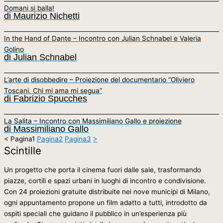
Domani si balla!
di Maurizio Nichetti
In the Hand of Dante – Incontro con Julian Schnabel e Valeria
Golino
di Julian Schnabel
L’arte di disobbedire – Proiezione del documentario “Oliviero
Toscani. Chi mi ama mi segua”
di Fabrizio Spucches
La Salita – Incontro con Massimiliano Gallo e proiezione
di Massimiliano Gallo
<
Pagina
1
Pagina
2
Pagina
3
>
Scintille
Un progetto che porta il cinema fuori dalle sale, trasformando
piazze, cortili e spazi urbani in luoghi di incontro e condivisione.
Con 24 proiezioni gratuite distribuite nei nove municipi di Milano,
ogni appuntamento propone un film adatto a tutti, introdotto da
ospiti speciali che guidano il pubblico in un’esperienza più