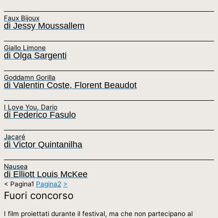
Faux Bijoux
di Jessy Moussallem
Giallo Limone
di Olga Sargenti
Goddamn Gorilla
di Valentin Coste, Florent Beaudot
I Love You, Dario
di Federico Fasulo
Jacaré
di Victor Quintanilha
Nausea
di Elliott Louis McKee
<
Pagina
1
Pagina
2
>
Fuori concorso
I film proiettati durante il festival, ma che non partecipano al