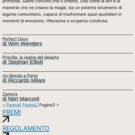
profonda. Siamo convinti che il cinema, così come le arti e le
maestrie che ne creano la magia, sia un potente strumento di
legame comunitario, capace di trasformare spazi quotidiani in
momenti di emozione, riflessione e scoperta condivisa.
Perfect Days
di Wim Wenders
Priscilla, la regina del deserto
di Stephan Elliott
Un Mondo a Parte
di Riccardo Milani
Zamora
di Neri Marcorè
<
Pagina
1
Pagina
2
Pagina
3
>
PREMI
REGOLAMENTO